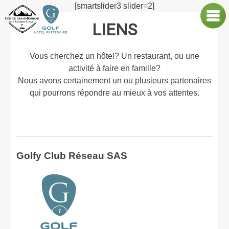
Skip
Golf Le Grand-Bornand
Le Rocher Blanc
[smartslider3 slider=2]
to
LIENS
content
Vous cherchez un hôtel? Un restaurant, ou une
activité à faire en famille?
Nous avons certainement un ou plusieurs partenaires
qui pourrons répondre au mieux à vos attentes.
Golfy Club Réseau SAS