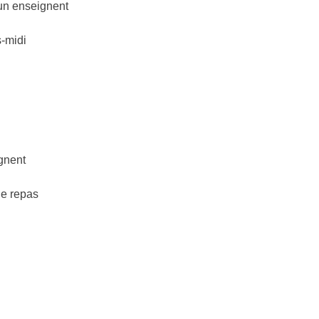
 un enseignent
s-midi
ignent
le repas