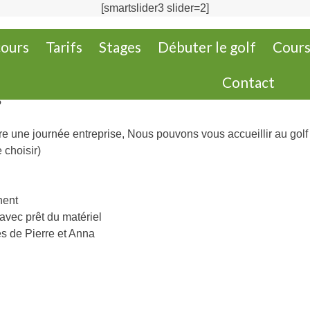
[smartslider3 slider=2]
S & ENTREPRISES
cours
Tarifs
Stages
Débuter le golf
Cour
Contact
s
re une journée entreprise, Nous pouvons vous accueillir au golf
 choisir)
nent
avec prêt du matériel
s de Pierre et Anna