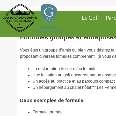
Skip
Golf Le Grand-Bornand
Le Rocher Blanc
to
GROUPE
content
Le Golf
Par
Formules groupes et entreprise
Vous êtes un groupe d’amis ou bien vous désirez fai
proposant diverses formules comprenant : (à vous de
La restauration le soir et/ou le midi
Une initiation au golf encadrée par un enseig
Un accès au practice et au parcours compact 
Un hébergement au chalet hôtel*** Les Ferme
Deux exemples de formule
Formule journée